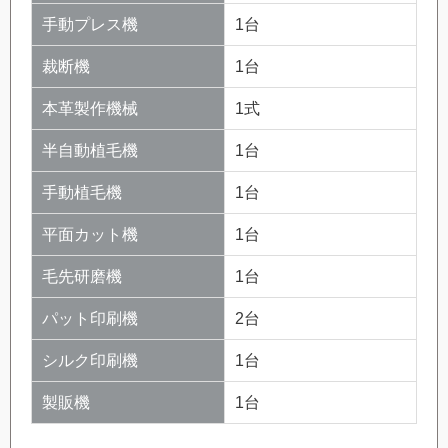
手動プレス機
1台
裁断機
1台
本革製作機械
1式
半自動植毛機
1台
手動植毛機
1台
平面カット機
1台
毛先研磨機
1台
パット印刷機
2台
シルク印刷機
1台
製販機
1台